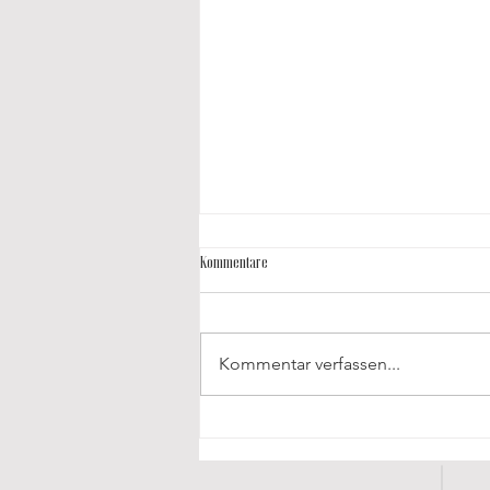
Kommentare
Kommentar verfassen...
✨ Jetzt neu: Das Vivir Style Magazin! ✨