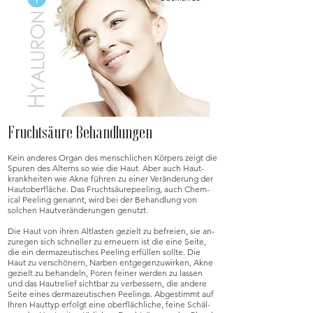
Fruchtsäure Behandlungen
Kein anderes Organ des mensch­lichen Körpers zeigt die
Spuren des Alterns so wie die Haut. Aber auch Haut­
krank­hei­ten wie Akne führen zu einer Ver­än­de­rung der
Haut­ober­fläche. Das Frucht­säure­peel­ing, auch Chem­
ical Peel­ing ge­nannt, wird bei der Be­hand­lung von
solchen Haut­ver­ände­­rungen ge­nutzt.
Die Haut von ihren Alt­lasten gezielt zu be­freien, sie an­
zu­regen sich schneller zu er­neuern ist die eine Seite,
die ein der­ma­zeu­tisches Peel­ing er­füllen sollte. Die
Haut zu ver­schön­ern, Nar­ben ent­gegen­zu­wirken, Akne
ge­zielt zu be­handeln, Poren feiner wer­den zu las­sen
und das Haut­re­lief sicht­bar zu ver­bes­sern, die an­dere
Seite eines der­ma­zeu­tischen Peelings. Ab­ge­stimmt auf
Ihren Haut­typ er­folgt eine ober­fläch­liche, feine Schäl­