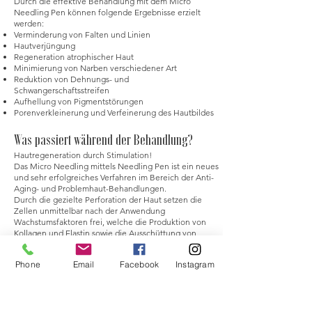
Durch die effektive Behandlung mit dem Micro
Needling Pen können folgende Ergebnisse erzielt
werden:
Verminderung von Falten und Linien
Hautverjüngung
Regeneration atrophischer Haut
Minimierung von Narben verschiedener Art
Reduktion von Dehnungs- und
Schwangerschaftsstreifen
Aufhellung von Pigmentstörungen
Porenverkleinerung und Verfeinerung des Hautbildes
Was passiert während der Behandlung?
Hautregeneration durch Stimulation!
Das Micro Needling mittels Needling Pen ist ein neues
und sehr erfolgreiches Verfahren im Bereich der Anti-
Aging- und Problemhaut-Behandlungen.
Durch die gezielte Perforation der Haut setzen die
Zellen unmittelbar nach der Anwendung
Wachstumsfaktoren frei, welche die Produktion von
Kollagen und Elastin sowie die Ausschüttung von
Hyaluronsäure stimulieren.
Auch die Mikrozirkulation wird erheblich gesteigert, was
Phone
Email
Facebook
Instagram
zu einer erhöhten Aufnahmefähigkeit von
aufgetragenen Wirkstoffen und somit zu einem deutlich
verbesserten Hauptergebnis führt.
Die nicht-ablative Hautverfügungs-Technik ermöglicht
es, die Haut an Gesicht, Augen, Lippen, Hals, Dekolleté,