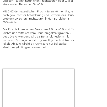
ung der Haut mit na­tür­lichen Frucht­säuren oder Gly­col­
säure in den Be­­reichen 5 - 40 %.
Mit CNC der­ma­zeu­tischen Frucht­säuren können Sie, je
nach ge­wünschter An­for­de­rung und Schwere des Haut­
pro­blems zwischen Frucht­säur­en in den Be­rei­chen 5 -
60 % wähl­en.
Die Frucht­säuren in den Be­reichen 5 % bis 40 % sind für
leichte und mittel­schwere Haut­un­re­gel­mäßig­kei­­ten i­
deal. Die An­wen­dung wird als Be­hand­lungs­form mit
mehr­eren Sitz­ungs­ein­hei­ten ge­wählt, je nach Not­wend­
ig­keit. Ab 50 % wird die Frucht­säure nur bei star­ker
Haut­un­re­gel­mäß­ig­keit ver­wend­et.