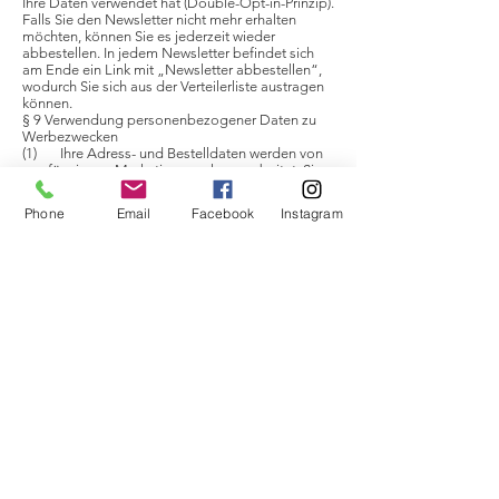
Ihre Daten verwendet hat (Double-Opt-in-Prinzip).
Falls Sie den Newsletter nicht mehr erhalten
möchten, können Sie es jederzeit wieder
abbestellen. In jedem Newsletter befindet sich
am Ende ein Link mit „Newsletter abbestellen“,
wodurch Sie sich aus der Verteilerliste austragen
können.
§ 9 Verwendung personenbezogener Daten zu
Werbezwecken
(1) Ihre Adress- und Bestelldaten werden von
uns für eigene Marketingzwecke verarbeitet. Sie
können der Verarbeitung oder Nutzung Ihrer
personenbezogenen Daten für Werbezwecke
Phone
Email
Facebook
Instagram
selbstverständlich jederzeit durch eine formlose
Mitteilung an
office@vivir-style.de
oder über
unser Kontaktformular widersprechen. Nach
Erhalt eines Widerrufs werden wir Ihre Daten nicht
mehr zu anderen Zwecken als zur Abwicklung
Ihrer Bestellung verarbeiten.
(2) Eine Weitergabe Ihrer personenbezogenen
Daten an Dritte zum Zwecke der Werbung oder
der Markt- und Meinungsforschung erfolgt nicht.
§ 10 Gewinnspiele
Das Studio Vivir Style veranstaltet zu
verschiedenen Gelegenheiten Gewinnspiele. Die
Gewinner werden lediglich mit ihrem Namen und
der Angabe des Wohnortes veröffentlicht.
§ 11 Sicherheit der Daten, Datenverschlüsselung
Um die Sicherheit Ihrer Informationen bei
Übertragung zu schützen, benutzen wir Secure